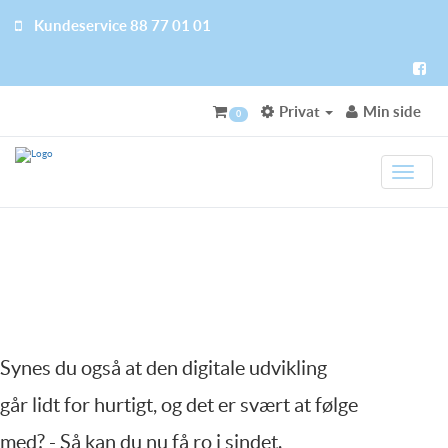
Kundeservice 88 77 01 01
Privat
Min side
0
Toggl
Synes du også at den digitale udvikling
går lidt for hurtigt, og det er svært at følge
med? - Så kan du nu få ro i sindet.