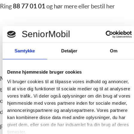
Ring
88 77 01 01
og hør mere eller bestil her
Samtykke
Detaljer
Om
Denne hjemmeside bruger cookies
Med IT Tryghed får du hurtig og
nem adgang
Vi bruger cookies til at tilpasse vores indhold og annoncer,
til at vise dig funktioner til sociale medier og til at analysere
til råd, vejledning og
hjælp til alle udfordringer
vores trafik. Vi deler også oplysninger om din brug af vores
og problemer
der måtte dukke op på
hjemmeside med vores partnere inden for sociale medier,
annonceringspartnere og analysepartnere. Vores partnere
din computer,
tablet og smartphone.
kan kombinere disse data med andre oplysninger, du har
givet dem, eller som de har indsamlet fra din brug af deres
Fuldstændig fri support til PC, tablet
og
tjenester.